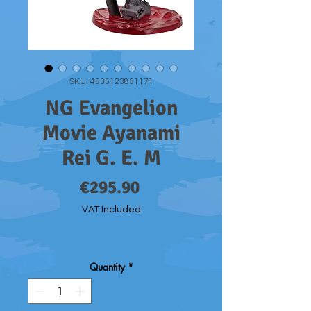
SKU: 4535123831171
NG Evangelion
Movie Ayanami
Rei G. E. M
Price
€295.90
VAT Included
Quantity
*