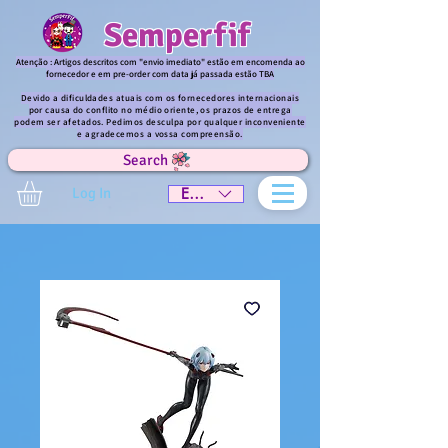
Semperfif
Atenção : Artigos descritos com "envio imediato" estão em encomenda ao
fornecedor e em pre-order com data já passada estão TBA
Devido a dificuldades atuais com os fornecedores internacionais
por causa do conflito no médio oriente, os prazos de entrega
podem ser afetados. Pedimos desculpa por qualquer inconveniente
e agradecemos a vossa compreensão.
Search
Log In
EUR (€)