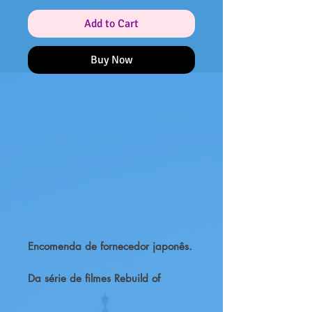
Add to Cart
Buy Now
Encomenda de fornecedor japonês.
Da série de filmes Rebuild of
Evangelion, a linha G.E.M. recebe
uma figura de Rei Ayanami! Rei é