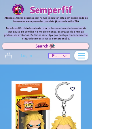
Semperfif
Atenção : Artigos descritos com "envio imediato" estão em encomenda ao
fornecedor e em pre-order com data já passada estão TBA
Devido a dificuldades atuais com os fornecedores internacionais
por causa do conflito no médio oriente, os prazos de entrega
podem ser afetados. Pedimos desculpa por qualquer inconveniente
e agradecemos a vossa compreensão.
Search
Log In
EUR (€)