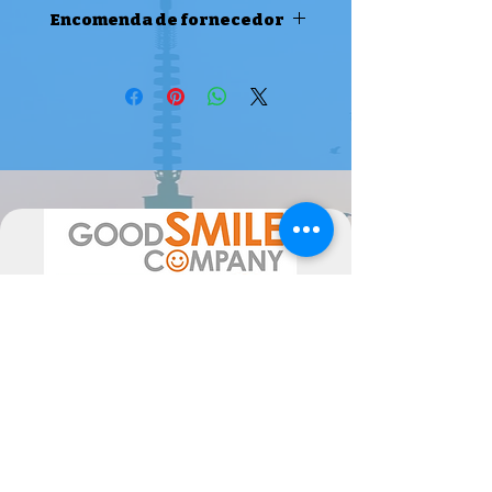
colecção!
Encomenda de fornecedor
ENCOMENDA DE FORNECEDOR
Atenção, este produto é uma
encomenda de fornecedor, pode
levar 1/2 semanas até 2 meses a
estar disponível ( ou mais em época
de maior movimento de
encomendas).
Por favor sinta-se livre para nos
contactar se tiver alguma dúvida.
A data de chegada pode sofrer
alterações, dependentes do
fornecedor, pelo poderão ser
alteradas as mesmas consoante a
disponibilidade. Poderiam ocorrer
atrasos superiores ao previsto, não
imputáveis às Semperfif. O cliente ao
comprar aceita estes Termos.