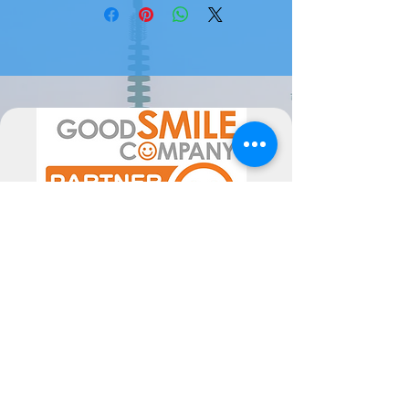
Atenção, este produto é uma
encomenda de fornecedor, pode
levar 1/2 semanas até 2 meses a
estar disponível ( ou mais em época
de maior movimento de
encomendas).
Por favor sinta-se livre para nos
contactar se tiver alguma dúvida.
A data de chegada pode sofrer
alterações, dependentes do
fornecedor, pelo poderão ser
alteradas as mesmas consoante a
disponibilidade. Poderiam ocorrer
atrasos superiores ao previsto, não
imputáveis às Semperfif. O cliente ao
comprar aceita estes Termos.