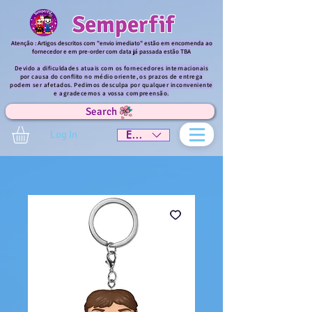
Semperfif
Atenção : Artigos descritos com "envio imediato" estão em encomenda ao
fornecedor e em pre-order com data já passada estão TBA
Devido a dificuldades atuais com os fornecedores internacionais
por causa do conflito no médio oriente, os prazos de entrega
podem ser afetados. Pedimos desculpa por qualquer inconveniente
e agradecemos a vossa compreensão.
Search
Log In
EUR (€)