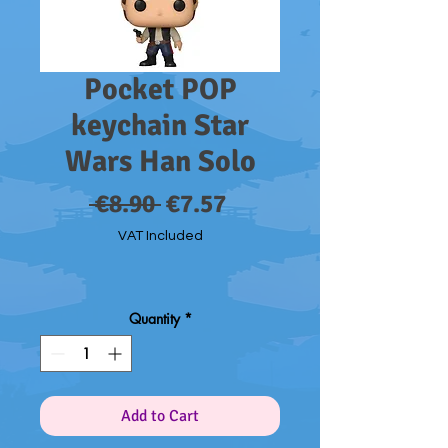
Pocket POP
keychain Star
Wars Han Solo
Regular
Sale
 €8.90 
€7.57
Price
Price
VAT Included
Quantity
*
Add to Cart