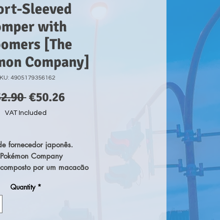
ort-Sleeved
mper with
oomers [The
mon Company]
KU: 4905179356162
Regular
Sale
52.90 
€50.26
Price
Price
VAT Included
e fornecedor japonês.
e Pokémon Company
 composto por um macacão
rta com estampado
Quantity
*
rente e umas cuecas de
 vichy super estilosas.
xa de presente, o que o