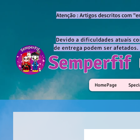
Atenção : Artigos descritos com "
Devido a dificuldades atuais c
de entrega podem ser afetados.
Semperfif
HomePage
Speci