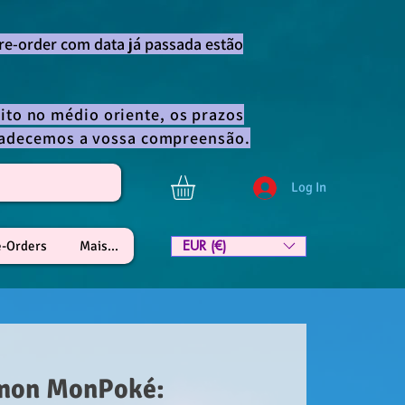
re-order com data já passada estão
ito no médio oriente, os prazos
gradecemos a vossa compreensão.
Log In
EUR (€)
e-Orders
Mais...
mon MonPoké: