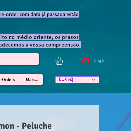
re-order com data já passada estão
ito no médio oriente, os prazos
gradecemos a vossa compreensão.
Log In
EUR (€)
e-Orders
Mais...
mon - Peluche