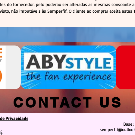
tes do fornecedor, pelo poderão ser alteradas as mesmas consoante a 
visto, não imputáveis às Semperfif. O cliente ao comprar aceita estes
CONTACT US
 de Privacidade
We are at your service
Base: 
semperfif@outlook
4