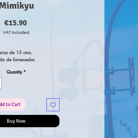
Mimikyu
Price
€15.90
VAT Included
erca de 15 cms.
a de fornecedor.
Quantity
*
dd to Cart
Buy Now