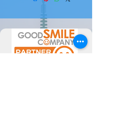
encomenda de fornecedor, pode
levar 1/2 semanas até 2 meses a
estar disponível ( ou mais em época
de maior movimento de
encomendas).
Por favor sinta-se livre para nos
contactar se tiver alguma dúvida.
A data de chegada pode sofrer
alterações, dependentes do
fornecedor, pelo poderão ser
alteradas as mesmas consoante a
disponibilidade. Poderiam ocorrer
atrasos superiores ao previsto, não
imputáveis às Semperfif. O cliente ao
comprar aceita estes Termos.