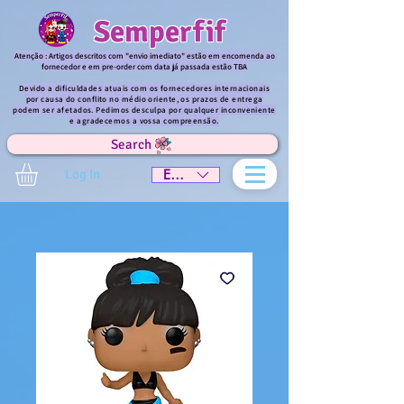
Semperfif
Atenção : Artigos descritos com "envio imediato" estão em encomenda ao
fornecedor e em pre-order com data já passada estão TBA
Devido a dificuldades atuais com os fornecedores internacionais
por causa do conflito no médio oriente, os prazos de entrega
podem ser afetados. Pedimos desculpa por qualquer inconveniente
e agradecemos a vossa compreensão.
Search
Log In
EUR (€)