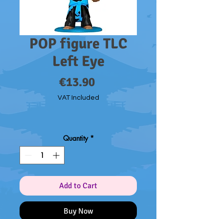
POP figure TLC
Left Eye
Price
€13.90
VAT Included
Quantity
*
Add to Cart
Buy Now