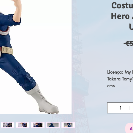
Cost
Hero 
 €
Licença: My 
Takara Tomy
cms
A