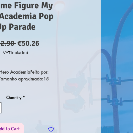
ume Figure My
Academia Pop
Up Parade
Regular
Sale
52.90 
€50.26
Price
Price
VAT Included
Hero AcademiaFeito por: 
Tamanho aproximado:15 
Quantity
*
dd to Cart