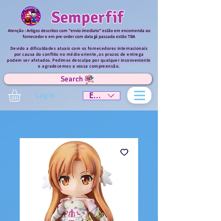
Semperfif
Atenção : Artigos descritos com "envio imediato" estão em encomenda ao
fornecedor e em pre-order com data já passada estão TBA
Devido a dificuldades atuais com os fornecedores internacionais
por causa do conflito no médio oriente, os prazos de entrega
podem ser afetados. Pedimos desculpa por qualquer inconveniente
e agradecemos a vossa compreensão.
Search
Log In
EUR (€)