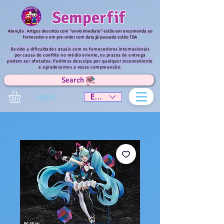
Semperfif
Atenção : Artigos descritos com "envio imediato" estão em encomenda ao
fornecedor e em pre-order com data já passada estão TBA
Devido a dificuldades atuais com os fornecedores internacionais
por causa do conflito no médio oriente, os prazos de entrega
podem ser afetados. Pedimos desculpa por qualquer inconveniente
e agradecemos a vossa compreensão.
Search
Log In
EUR (€)